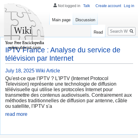
Not logged in
Talk
Create account
Log in
Main page
Discussion
Search
Read
wikipublicist.com
IPTV France : Analyse du service de
télévision par Internet
July 18, 2025
Wiki Article
Qu'est-ce que l'IPTV ? L'IPTV (Internet Protocol
Television) représente une technologie de diffusion
télévisuelle qui utilise les protocoles Internet pour
transmettre des contenus audiovisuels. Contrairement aux
méthodes traditionnelles de diffusion par antenne, câble
ou satellite, l'IPTV s'a
read more